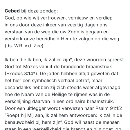
Gebed
bij deze zondag:
God, op wie wij vertrouwen, vernieuw en verdiep
in ons door deze inkeer van veertig dagen ons
verstaan van de weg die uw Zoon is gegaan en
versterk onze bereidheid Hem te volgen op die weg.
(ds. W.R. v.d. Zee)
Ik ben die Ik ben, ik zal er zijn*, deze woorden spreekt
God tot Mozes vanuit de brandende braamstruik
(Exodus 3:14*). De joden hebben altijd geweten dat
het hier een symbolisch verhaal betrof, maar
desondanks hebben zij zich steeds weer afgevraagd
hoe de Naam van de Heilige te rijmen was in de
verschijning daarvan in een ordinaire braamstruik.
Door een uitlegger wordt verwezen naar Psalm 91:15:
“Roept hij Mij aan, Ik zal hem antwoorden: Ik zal in de
benauwdheid bij hem zijn”. God wil naast de mensen
staan in een werkelijkheid die brandt en pijn doet, op