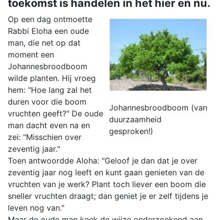
toekomst is handelen in het hier en nu.
Op een dag ontmoette
Rabbi Eloha een oude
man, die net op dat
moment een
Johannesbroodboom
wilde planten. Hij vroeg
hem: "Hoe lang zal het
duren voor die boom
Johannesbroodboom (van
vruchten geeft?" De oude
duurzaamheid
man dacht even na en
gesproken!)
zei: "Misschien over
zeventig jaar."
Toen antwoordde Aloha: "Geloof je dan dat je over
zeventig jaar nog leeft en kunt gaan genieten van de
vruchten van je werk? Plant toch liever een boom die
sneller vruchten draagt; dan geniet je er zelf tijdens je
leven nog van."
Maar de oude man keek de wijze onderzoekend aan