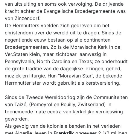
van uitsluiting en soms ook vervolging. De drijvende
kracht achter de Evangelische Broedergemeente was
von Zinzendorf.
De Hernhutters voelden zich gedreven om het
christendom over de wereld uit te dragen. Sinds de
negentiende eeuw bestaan op alle continenten
Broedergemeenten. Zo is de Moravische Kerk in de
Ver.Staten klein, maar zichtbaar aanwezig in
Pennsylvania, North Carolina en Texas; ze onderhoudt
de grote traditie van de dagelijkse lezingen, gebed,
muziek en liturgie. Hun “Moravian Star”, de bekende
Herrnhutter ster wordt gebruikt als kerstversiering.
Sinds de Tweede Wereldoorlog zijn de Communiteiten
van Taizé, (Pomeyrol en Reuilly, Zwitserland) in
toenemende mate centra van kerkelijke vernieuwing
geworden.
Als gevolg van de koloniale banden in het verleden
met Algerije, leven in
Frankrijk
ongeveer 2 1/2 miljoen