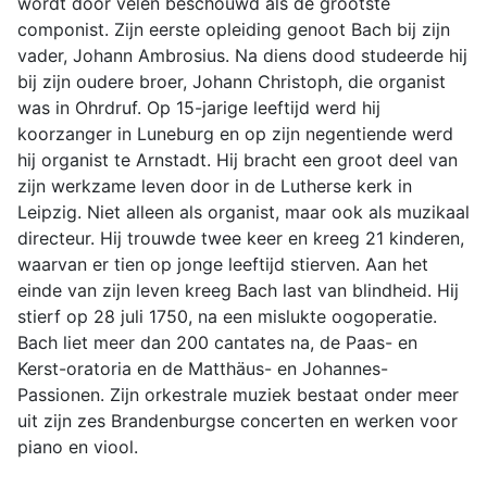
wordt door velen beschouwd als de grootste
componist. Zijn eerste opleiding genoot Bach bij zijn
vader, Johann Ambrosius. Na diens dood studeerde hij
bij zijn oudere broer, Johann Christoph, die organist
was in Ohrdruf. Op 15-jarige leeftijd werd hij
koorzanger in Luneburg en op zijn negentiende werd
hij organist te Arnstadt. Hij bracht een groot deel van
zijn werkzame leven door in de Lutherse kerk in
Leipzig. Niet alleen als organist, maar ook als muzikaal
directeur. Hij trouwde twee keer en kreeg 21 kinderen,
waarvan er tien op jonge leeftijd stierven. Aan het
einde van zijn leven kreeg Bach last van blindheid. Hij
stierf op 28 juli 1750, na een mislukte oogoperatie.
Bach liet meer dan 200 cantates na, de Paas- en
Kerst-oratoria en de Matthäus- en Johannes-
Passionen. Zijn orkestrale muziek bestaat onder meer
uit zij
n zes Brandenburgse concerten en werken voor
piano en viool.