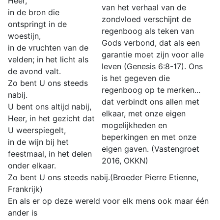
Heer,
van het verhaal van de
in de bron die
zondvloed verschijnt de
ontspringt in de
regenboog als teken van
woestijn,
Gods verbond, dat als een
in de vruchten van de
garantie moet zijn voor alle
velden; in het licht als
leven (Genesis 6:8-17). Ons
de avond valt.
is het gegeven die
Zo bent U ons steeds
regenboog op te merken...
nabij.
dat verbindt ons allen met
U bent ons altijd nabij,
elkaar, met onze eigen
Heer, in het gezicht dat
mogelijkheden en
U weerspiegelt,
beperkingen en met onze
in de wijn bij het
eigen gaven. (Vastengroet
feestmaal, in het delen
2016, OKKN)
onder elkaar.
Zo bent U ons steeds nabij.(Broeder Pierre Etienne,
Frankrijk)
En als er op deze wereld voor elk mens ook maar één
ander is