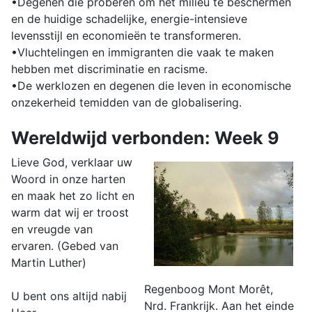
•Degenen die proberen om het milieu te beschermen
en de huidige schadelijke, energie-intensieve
levensstijl en economieën te transformeren.
•Vluchtelingen en immigranten die vaak te maken
hebben met discriminatie en racisme.
•De werklozen en degenen die leven in economische
onzekerheid temidden van de globalisering.
Wereldwijd verbonden: Week 9
Lieve God, verklaar uw
Woord in onze harten
en maak het zo licht en
warm dat wij er troost
en vreugde van
ervaren. (Gebed van
Martin Luther)
Regenboog Mont Morêt,
U bent ons altijd nabij
Nrd. Frankrijk. Aan het einde