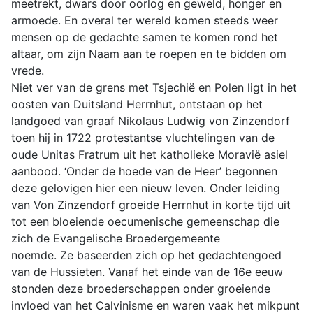
meetrekt, dwars door oorlog en geweld, honger en
armoede. En overal ter wereld komen steeds weer
mensen op de gedachte samen te komen rond het
altaar, om zijn Naam aan te roepen en te bidden om
vrede.
Niet ver van de grens met Tsjechië en Polen ligt in het
oosten van Duitsland Herrnhut, ontstaan op het
landgoed van graaf Nikolaus Ludwig von Zinzendorf
toen hij in 1722 protestantse vluchtelingen van de
oude Unitas Fratrum uit het katholieke Moravië asiel
aanbood. ‘Onder de hoede van de Heer’ begonnen
deze gelovigen hier een nieuw leven. Onder leiding
van Von Zinzendorf groeide Herrnhut in korte tijd uit
tot een bloeiende oecumenische gemeenschap die
zich de Evangelische Broedergemeente
noemde. Ze baseerden zich op het gedachtengoed
van de Hussieten. Vanaf het einde van de 16e eeuw
stonden deze broederschappen onder groeiende
invloed van het Calvinisme en waren vaak het mikpunt