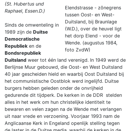
(St. Hubertus und
Elendstrasse - zônegrens
Raphael, Essen.D.)
tussen Oost- en West-
Duitsland, bij Braunlage
Sinds de omwenteling in
(W.D.), over de heuvel ligt
1989 zijn de
Duitse
het dorp Elend - voor de
Democratische
Wende. (augustus 1984,
Republiek
en de
foto ZvdW)
Bondsrepubliek
Duitsland
weer tot één land verenigd. In 1949 werd de
Berlijnse Muur gebouwd, die Oost- en West Duitsland
40 jaar gescheiden hield en waarbij Oost Duitsland bij
het communistische Oostblok werd ingelijfd. Duitse
burgers hebben geleden onder de onvrijheid
gedurende dit tijdperk. De kerken in de DDR stelden
alles in het werk om hun christelijke identiteit te
bewaren en velen zagen na de Wende met verlangen
uit naar vrede en verzoening. Voorjaar 1993 nam de
Anglicaanse Kerk in Engeland openlijk stelling tegen
de laster in de Duitse media, waarbij de kerken in de