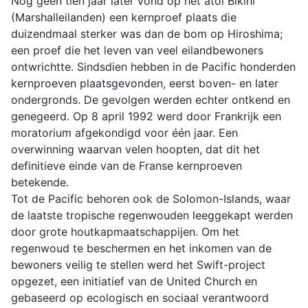
Nog geen tien jaar later vond op het atol Bikini
(Marshalleilanden) een kernproef plaats die
duizendmaal sterker was dan de bom op Hiroshima;
een proef die het leven van veel eilandbewoners
ontwrichtte. Sindsdien hebben in de Pacific honderden
kernproeven plaatsgevonden, eerst boven- en later
ondergronds. De gevolgen werden echter ontkend en
genegeerd. Op 8 april 1992 werd door Frankrijk een
moratorium afgekondigd voor één jaar. Een
overwinning waarvan velen hoopten, dat dit het
definitieve einde van de Franse kernproeven
betekende.
Tot de Pacific behoren ook de Solomon-Islands, waar
de laatste tropische regenwouden leeggekapt werden
door grote houtkapmaatschappijen. Om het
regenwoud te beschermen en het inkomen van de
bewoners veilig te stellen werd het Swift-project
opgezet, een initiatief van de United Church en
gebaseerd op ecologisch en sociaal verantwoord